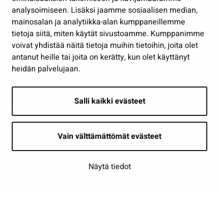
analysoimiseen. Lisäksi jaamme sosiaalisen median,
Näytä omat evästeasetukseni
mainosalan ja analytiikka-alan kumppaneillemme
tietoja siitä, miten käytät sivustoamme. Kumppanimme
Seuraa meitä
voivat yhdistää näitä tietoja muihin tietoihin, joita olet
antanut heille tai joita on kerätty, kun olet käyttänyt
heidän palvelujaan.
Salli kaikki evästeet
Vain välttämättömät evästeet
Näytä tiedot
Saavutettavuusseloste
| © Seinäjoki 2026