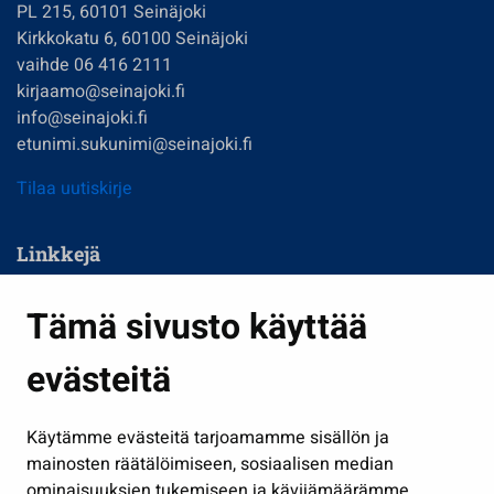
PL 215, 60101 Seinäjoki
Kirkkokatu 6, 60100 Seinäjoki
vaihde 06 416 2111
kirjaamo@seinajoki.fi
info@seinajoki.fi
etunimi.sukunimi@seinajoki.fi
Tilaa uutiskirje
Linkkejä
Asuminen ja ympäristö
Tämä sivusto käyttää
Kasvatus ja opetus
evästeitä
Kulttuuri ja liikunta
Hallinto
Käytämme evästeitä tarjoamamme sisällön ja
Työ ja yrittäminen
mainosten räätälöimiseen, sosiaalisen median
Osallistu ja asioi
ominaisuuksien tukemiseen ja kävijämäärämme