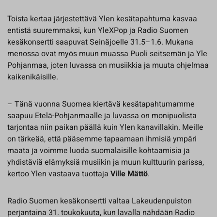
Toista kertaa järjestettävä Ylen kesätapahtuma kasvaa
entistä suuremmaksi, kun YleXPop ja Radio Suomen
kesäkonsertti saapuvat Seinäjoelle 31.5–1.6. Mukana
menossa ovat myös muun muassa Puoli seitsemän ja Yle
Pohjanmaa, joten luvassa on musiikkia ja muuta ohjelmaa
kaikenikäisille.
– Tänä vuonna Suomea kiertävä kesätapahtumamme
saapuu Etelä-Pohjanmaalle ja luvassa on monipuolista
tarjontaa niin paikan päällä kuin Ylen kanavillakin. Meille
on tärkeää, että pääsemme tapaamaan ihmisiä ympäri
maata ja voimme luoda suomalaisille kohtaamisia ja
yhdistäviä elämyksiä musiikin ja muun kulttuurin parissa,
kertoo Ylen vastaava tuottaja
Ville Mättö
.
Radio Suomen kesäkonsertti valtaa Lakeudenpuiston
perjantaina 31. toukokuuta, kun lavalla nähdään Radio