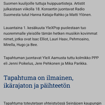
Suomen kuulijoille tuttuja huippuartisteja. Artistit
julkaistaan viikolla 18. Konsertin juontavat Radio
Suomesta tutut Hanna Kataja-Rahko ja Matti Ylönen.
Lauantaina 1. kesäkuuta YleXPop puolestaan tuo
nuoremmalle yleisölle tämän hetken musiikin kovimmat
nimet, jotka ovat Isac Elliot, Lauri Haav, Pehmoaino,
Mirella, Hugo ja Bee.
Tapahtuman juontavat YleX Aamusta tuttu kolmikko PPP
eli Jenni Poikelus, Jere Pehkonen ja Mika Parikka.
Tapahtuma on ilmainen,
ikärajaton ja päihteetön
Tapahtuma toteutetaan yhteistyössä Seinäjoen kaupungin