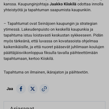
kanssa. Kaupunginjohtaja
Jaakko Kiiskilä
odottaa innolla
yhteistyötä ja tapahtuman saapumista kaupunkiin.
– Tapahtumat ovat Seinäjoen kaupungin ja strategian
ytimessä. Lakeudenpuisto on keskellä kaupunkia ja
tapahtuma istuu loistavasti keskustan sykkeeseen. Pidän
myös tärkeänä, että luvassa on kovatasoista ohjelmaa
kaikenikäisille, ja että nuoret pääsevät juhlimaan koulujen
päättäjäisviikonloppua fiksulla tavalla päihteettömään
tapahtumaan, kertoo Kiiskilä.
Tapahtuma on ilmainen, ikärajaton ja päihteetön.
Jaa
Asiasanat