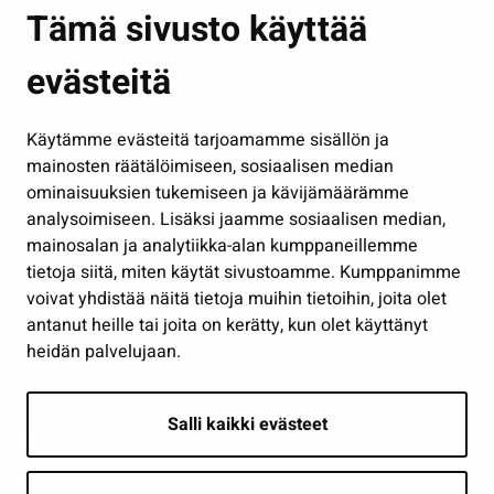
Asuminen ja ympäristö
Tämä sivusto käyttää
Kasvatus ja opetus
evästeitä
Kulttuuri ja liikunta
Hallinto
Käytämme evästeitä tarjoamamme sisällön ja
Työ ja yrittäminen
mainosten räätälöimiseen, sosiaalisen median
Osallistu ja asioi
ominaisuuksien tukemiseen ja kävijämäärämme
analysoimiseen. Lisäksi jaamme sosiaalisen median,
Näytä omat evästeasetukseni
mainosalan ja analytiikka-alan kumppaneillemme
tietoja siitä, miten käytät sivustoamme. Kumppanimme
Seuraa meitä
voivat yhdistää näitä tietoja muihin tietoihin, joita olet
antanut heille tai joita on kerätty, kun olet käyttänyt
heidän palvelujaan.
Salli kaikki evästeet