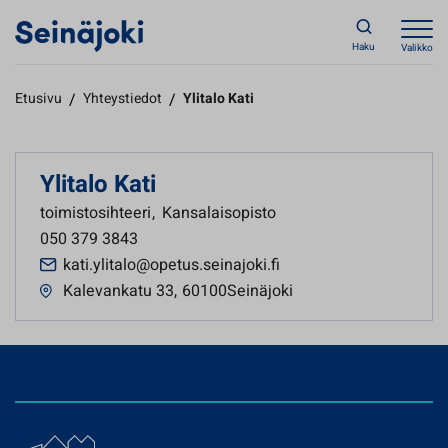
Haku
Valikko
Etusivu
/
Yhteystiedot
/
Ylitalo Kati
Ylitalo Kati
toimistosihteeri
,
Kansalaisopisto
050 379 3843
kati.ylitalo@opetus.seinajoki.fi
Kalevankatu 33
,
60100Seinäjoki