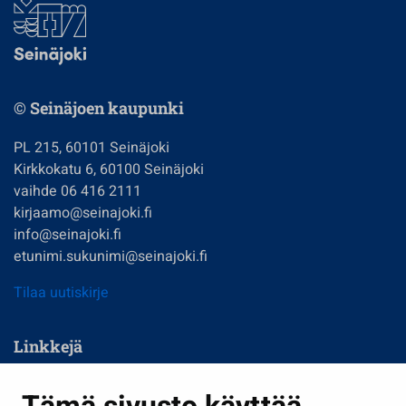
© Seinäjoen kaupunki
PL 215, 60101 Seinäjoki
Kirkkokatu 6, 60100 Seinäjoki
vaihde 06 416 2111
kirjaamo@seinajoki.fi
info@seinajoki.fi
etunimi.sukunimi@seinajoki.fi
Tilaa uutiskirje
Linkkejä
Asuminen ja ympäristö