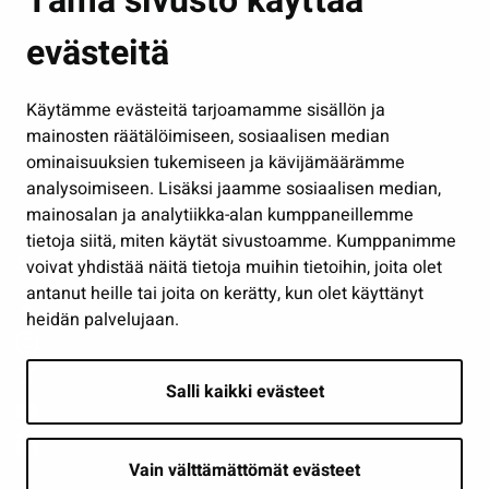
Tämä sivusto käyttää
Kasvatus ja opetus
evästeitä
Kulttuuri ja liikunta
Hallinto
Käytämme evästeitä tarjoamamme sisällön ja
Työ ja yrittäminen
mainosten räätälöimiseen, sosiaalisen median
Osallistu ja asioi
ominaisuuksien tukemiseen ja kävijämäärämme
analysoimiseen. Lisäksi jaamme sosiaalisen median,
Näytä omat evästeasetukseni
mainosalan ja analytiikka-alan kumppaneillemme
tietoja siitä, miten käytät sivustoamme. Kumppanimme
Seuraa meitä
voivat yhdistää näitä tietoja muihin tietoihin, joita olet
antanut heille tai joita on kerätty, kun olet käyttänyt
heidän palvelujaan.
Salli kaikki evästeet
Vain välttämättömät evästeet