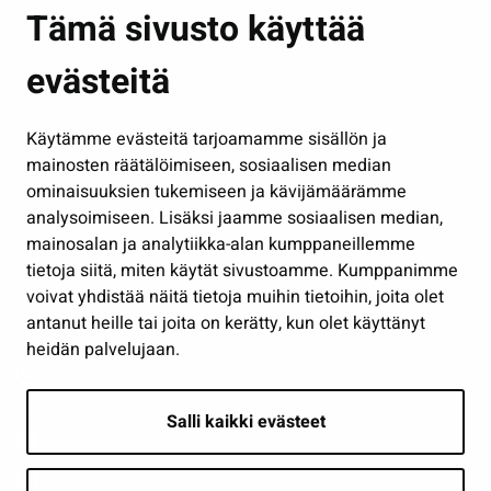
Asuminen ja ympäristö
Tämä sivusto käyttää
Kasvatus ja opetus
evästeitä
Kulttuuri ja liikunta
Hallinto
Käytämme evästeitä tarjoamamme sisällön ja
Työ ja yrittäminen
mainosten räätälöimiseen, sosiaalisen median
Osallistu ja asioi
ominaisuuksien tukemiseen ja kävijämäärämme
analysoimiseen. Lisäksi jaamme sosiaalisen median,
Näytä omat evästeasetukseni
mainosalan ja analytiikka-alan kumppaneillemme
tietoja siitä, miten käytät sivustoamme. Kumppanimme
Seuraa meitä
voivat yhdistää näitä tietoja muihin tietoihin, joita olet
antanut heille tai joita on kerätty, kun olet käyttänyt
heidän palvelujaan.
Salli kaikki evästeet