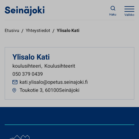
Haku
Valikko
Etusivu
/
Yhteystiedot
/
Ylisalo Kati
Ylisalo Kati
koulusihteeri
,
Koulusihteerit
050 379 0439
kati.ylisalo@opetus.seinajoki.fi
Toukotie 3
,
60100Seinäjoki