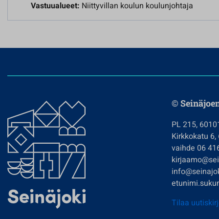
Vastuualueet:
Niittyvillan koulun koulunjohtaja
© Seinäjoe
PL 215, 6010
Kirkkokatu 6,
vaihde 06 41
kirjaamo@sein
info@seinajok
etunimi.sukun
Tilaa uutiskir