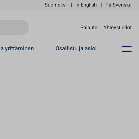
Suomeksi
In English
På Svenska
Sii
Palaute
Yhteystiedot
ja yrittäminen
Osallistu ja asioi