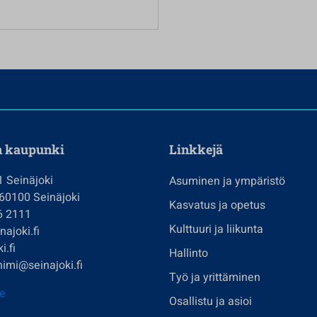
n kaupunki
Linkkejä
1 Seinäjoki
Asuminen ja ympäristö
 60100 Seinäjoki
Kasvatus ja opetus
6 2111
Kulttuuri ja liikunta
ajoki.fi
i.fi
Hallinto
imi@seinajoki.fi
Työ ja yrittäminen
je
Osallistu ja asioi