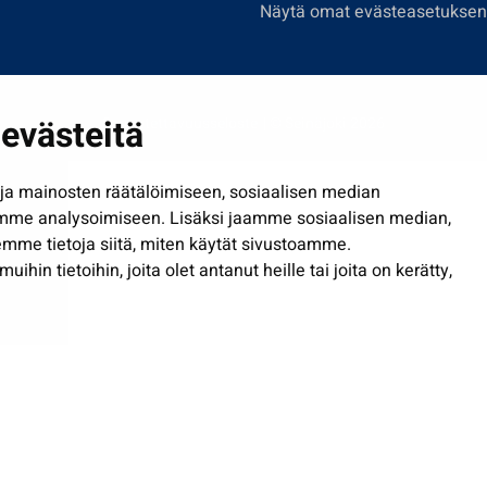
Näytä omat evästeasetuksen
evästeitä
Saavutettavuusseloste
| © Seinäjoki 2026
a mainosten räätälöimiseen, sosiaalisen median
mme analysoimiseen. Lisäksi jaamme sosiaalisen median,
mme tietoja siitä, miten käytät sivustoamme.
in tietoihin, joita olet antanut heille tai joita on kerätty,