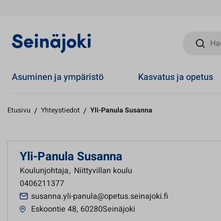
Hae sivust
Asuminen ja ympäristö
Kasvatus ja opetus
Etusivu
/
Yhteystiedot
/
Yli-Panula Susanna
Yli-Panula Susanna
Koulunjohtaja
,
Niittyvillan koulu
0406211377
susanna.yli-panula@opetus.seinajoki.fi
Eskoontie 48
,
60280Seinäjoki