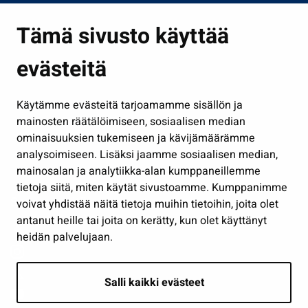
Asuminen ja ympäristö
Tämä sivusto käyttää
Kasvatus ja opetus
evästeitä
Kulttuuri ja liikunta
Hallinto
Käytämme evästeitä tarjoamamme sisällön ja
Työ ja yrittäminen
mainosten räätälöimiseen, sosiaalisen median
Osallistu ja asioi
ominaisuuksien tukemiseen ja kävijämäärämme
analysoimiseen. Lisäksi jaamme sosiaalisen median,
Näytä omat evästeasetukseni
mainosalan ja analytiikka-alan kumppaneillemme
tietoja siitä, miten käytät sivustoamme. Kumppanimme
Seuraa meitä
voivat yhdistää näitä tietoja muihin tietoihin, joita olet
antanut heille tai joita on kerätty, kun olet käyttänyt
heidän palvelujaan.
Salli kaikki evästeet