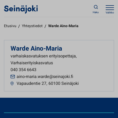
Haku
Valikko
Etusivu
/
Yhteystiedot
/
Warde Aino-Maria
Warde Aino-Maria
varhaiskasvatuksen erityisopettaja,
Varhaiserityiskasvatus
040 354 6643
aino-maria.warde@seinajoki.fi
Vapaudentie 27
,
60100 Seinäjoki