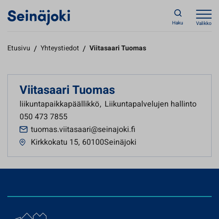
Haku
Valikko
Etusivu
/
Yhteystiedot
/
Viitasaari Tuomas
Viitasaari Tuomas
liikuntapaikkapäällikkö
,
Liikuntapalvelujen hallinto
050 473 7855
tuomas.viitasaari@seinajoki.fi
Kirkkokatu 15
,
60100Seinäjoki