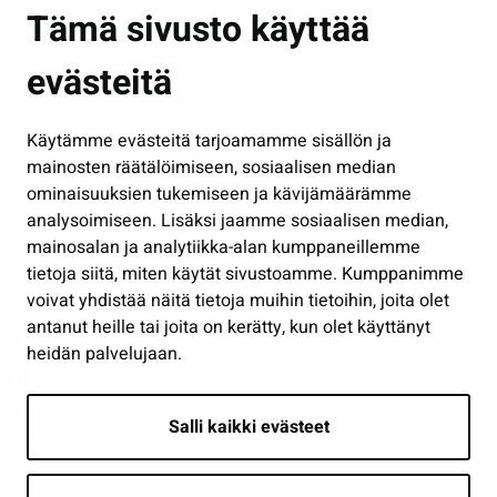
Asuminen ja ympäristö
Tämä sivusto käyttää
Kasvatus ja opetus
evästeitä
Kulttuuri ja liikunta
Hallinto
Käytämme evästeitä tarjoamamme sisällön ja
Työ ja yrittäminen
mainosten räätälöimiseen, sosiaalisen median
Osallistu ja asioi
ominaisuuksien tukemiseen ja kävijämäärämme
analysoimiseen. Lisäksi jaamme sosiaalisen median,
Näytä omat evästeasetukseni
mainosalan ja analytiikka-alan kumppaneillemme
tietoja siitä, miten käytät sivustoamme. Kumppanimme
Seuraa meitä
voivat yhdistää näitä tietoja muihin tietoihin, joita olet
antanut heille tai joita on kerätty, kun olet käyttänyt
heidän palvelujaan.
Salli kaikki evästeet