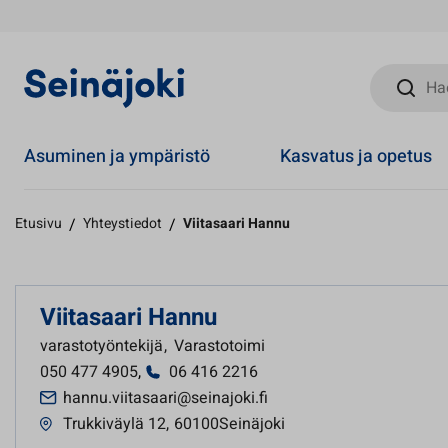
Hae sivust
Asuminen ja ympäristö
Kasvatus ja opetus
Etusivu
/
Yhteystiedot
/
Viitasaari Hannu
Viitasaari Hannu
varastotyöntekijä
,
Varastotoimi
050 477 4905
,
06 416 2216
hannu.viitasaari@seinajoki.fi
Trukkiväylä 12
,
60100Seinäjoki