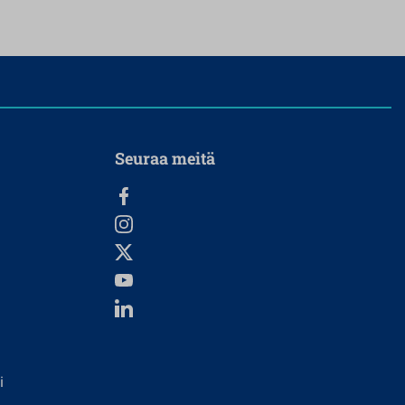
Seuraa meitä
i