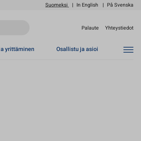
Suomeksi
In English
På Svenska
Sii
Palaute
Yhteystiedot
ja yrittäminen
Osallistu ja asioi