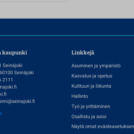
n kaupunki
Linkkejä
1 Seinäjoki
Asuminen ja ympäristö
 60100 Seinäjoki
Kasvatus ja opetus
6 2111
Kulttuuri ja liikunta
ajoki.fi
i.fi
Hallinto
imi@seinajoki.fi
Työ ja yrittäminen
je
Osallistu ja asioi
Näytä omat evästeasetuksen