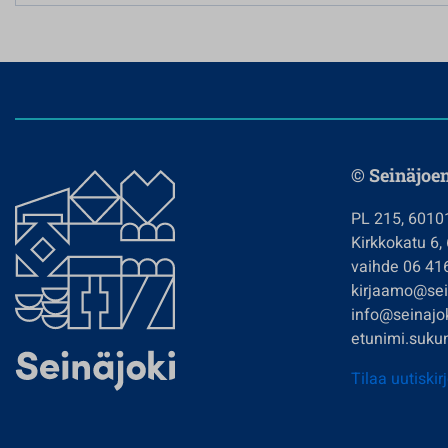
© Seinäjoe
PL 215, 6010
Kirkkokatu 6,
vaihde 06 41
kirjaamo@sein
info@seinajok
etunimi.sukun
Tilaa uutiskir