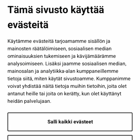
Asuminen ja ympäristö
Tämä sivusto käyttää
Kasvatus ja opetus
evästeitä
Kulttuuri ja liikunta
Hallinto
Käytämme evästeitä tarjoamamme sisällön ja
Työ ja yrittäminen
mainosten räätälöimiseen, sosiaalisen median
Osallistu ja asioi
ominaisuuksien tukemiseen ja kävijämäärämme
analysoimiseen. Lisäksi jaamme sosiaalisen median,
Näytä omat evästeasetukseni
mainosalan ja analytiikka-alan kumppaneillemme
tietoja siitä, miten käytät sivustoamme. Kumppanimme
Seuraa meitä
voivat yhdistää näitä tietoja muihin tietoihin, joita olet
antanut heille tai joita on kerätty, kun olet käyttänyt
heidän palvelujaan.
Salli kaikki evästeet