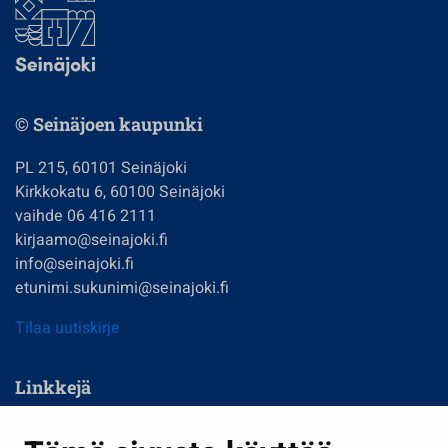
© Seinäjoen kaupunki
PL 215, 60101 Seinäjoki
Kirkkokatu 6, 60100 Seinäjoki
vaihde 06 416 2111
kirjaamo@seinajoki.fi
info@seinajoki.fi
etunimi.sukunimi@seinajoki.fi
Tilaa uutiskirje
Linkkejä
Asuminen ja ympäristö