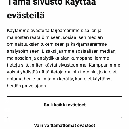
Tämä sivusto käyttää
Kasvatus ja opetus
evästeitä
Kulttuuri ja liikunta
Hallinto
Käytämme evästeitä tarjoamamme sisällön ja
Työ ja yrittäminen
mainosten räätälöimiseen, sosiaalisen median
Osallistu ja asioi
ominaisuuksien tukemiseen ja kävijämäärämme
analysoimiseen. Lisäksi jaamme sosiaalisen median,
Näytä omat evästeasetukseni
mainosalan ja analytiikka-alan kumppaneillemme
tietoja siitä, miten käytät sivustoamme. Kumppanimme
Seuraa meitä
voivat yhdistää näitä tietoja muihin tietoihin, joita olet
antanut heille tai joita on kerätty, kun olet käyttänyt
heidän palvelujaan.
Salli kaikki evästeet
Vain välttämättömät evästeet