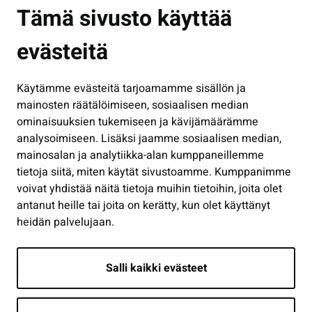
Asuminen ja ympäristö
Tämä sivusto käyttää
Kasvatus ja opetus
evästeitä
Kulttuuri ja liikunta
Hallinto
Käytämme evästeitä tarjoamamme sisällön ja
Työ ja yrittäminen
mainosten räätälöimiseen, sosiaalisen median
Osallistu ja asioi
ominaisuuksien tukemiseen ja kävijämäärämme
analysoimiseen. Lisäksi jaamme sosiaalisen median,
Näytä omat evästeasetukseni
mainosalan ja analytiikka-alan kumppaneillemme
tietoja siitä, miten käytät sivustoamme. Kumppanimme
Seuraa meitä
voivat yhdistää näitä tietoja muihin tietoihin, joita olet
antanut heille tai joita on kerätty, kun olet käyttänyt
heidän palvelujaan.
Salli kaikki evästeet