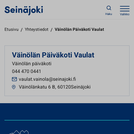
Haku
Valikko
Etusivu
/
Yhteystiedot
/
Väinölän Päiväkoti Vaulat
Väinölän Päiväkoti Vaulat
Väinölän päiväkoti
044 470 0441
vaulat.vainola@seinajoki.fi
Väinölänkatu 6 B
,
60120Seinäjoki