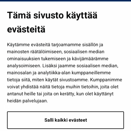
Asuminen ja ympäristö
Tämä sivusto käyttää
Kasvatus ja opetus
evästeitä
Kulttuuri ja liikunta
Hallinto
Käytämme evästeitä tarjoamamme sisällön ja
Työ ja yrittäminen
mainosten räätälöimiseen, sosiaalisen median
Osallistu ja asioi
ominaisuuksien tukemiseen ja kävijämäärämme
analysoimiseen. Lisäksi jaamme sosiaalisen median,
Näytä omat evästeasetukseni
mainosalan ja analytiikka-alan kumppaneillemme
tietoja siitä, miten käytät sivustoamme. Kumppanimme
Seuraa meitä
voivat yhdistää näitä tietoja muihin tietoihin, joita olet
antanut heille tai joita on kerätty, kun olet käyttänyt
heidän palvelujaan.
Salli kaikki evästeet