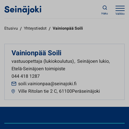
Haku
Valikko
Etusivu
/
Yhteystiedot
/
Vainionpää Soili
Vainionpää Soili
vastuuopettaja (lukiokoulutus)
,
Seinäjoen lukio,
Etelä-Seinäjoen toimipiste
044 418 1287
soili.vainionpaa@seinajoki.fi
Ville Ritolan tie 2 C
,
61100Peräseinäjoki