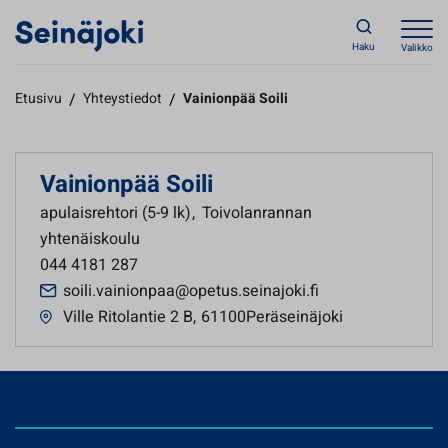
Haku
Valikko
Etusivu
/
Yhteystiedot
/
Vainionpää Soili
Vainionpää Soili
apulaisrehtori (5-9 lk)
,
Toivolanrannan
yhtenäiskoulu
044 4181 287
soili.vainionpaa@opetus.seinajoki.fi
Ville Ritolantie 2 B
,
61100Peräseinäjoki