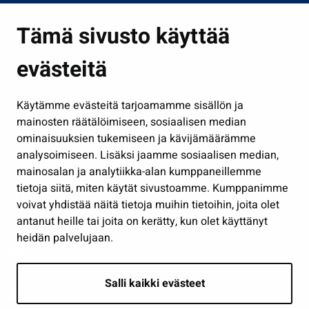
Asuminen ja ympäristö
Tämä sivusto käyttää
Kasvatus ja opetus
evästeitä
Kulttuuri ja liikunta
Hallinto
Käytämme evästeitä tarjoamamme sisällön ja
Työ ja yrittäminen
mainosten räätälöimiseen, sosiaalisen median
Osallistu ja asioi
ominaisuuksien tukemiseen ja kävijämäärämme
analysoimiseen. Lisäksi jaamme sosiaalisen median,
Näytä omat evästeasetukseni
mainosalan ja analytiikka-alan kumppaneillemme
tietoja siitä, miten käytät sivustoamme. Kumppanimme
Seuraa meitä
voivat yhdistää näitä tietoja muihin tietoihin, joita olet
antanut heille tai joita on kerätty, kun olet käyttänyt
heidän palvelujaan.
Salli kaikki evästeet