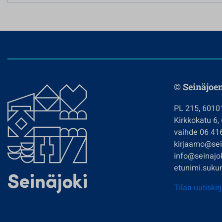
© Seinäjoe
PL 215, 6010
Kirkkokatu 6,
vaihde 06 41
kirjaamo@sein
info@seinajok
etunimi.sukun
Tilaa uutiskir