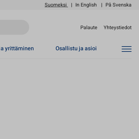
Suomeksi
In English
På Svenska
Sii
Palaute
Yhteystiedot
ja yrittäminen
Osallistu ja asioi