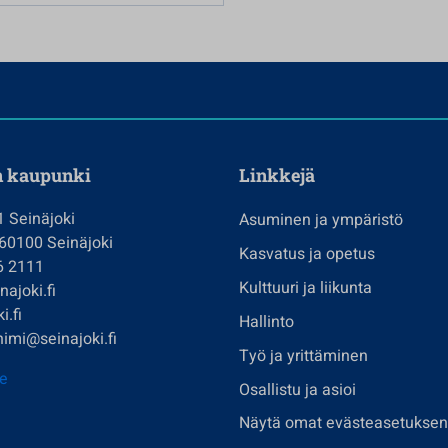
n kaupunki
Linkkejä
1 Seinäjoki
Asuminen ja ympäristö
 60100 Seinäjoki
Kasvatus ja opetus
6 2111
Kulttuuri ja liikunta
ajoki.fi
i.fi
Hallinto
imi@seinajoki.fi
Työ ja yrittäminen
je
Osallistu ja asioi
Näytä omat evästeasetuksen