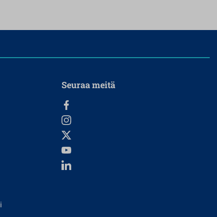
Seuraa meitä
i