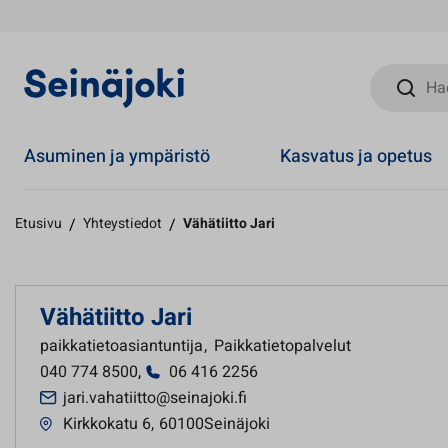
Hae sivust
Asuminen ja ympäristö
Kasvatus ja opetus
Etusivu
/
Yhteystiedot
/
Vähätiitto Jari
Vähätiitto Jari
paikkatietoasiantuntija
,
Paikkatietopalvelut
040 774 8500
,
06 416 2256
jari.vahatiitto@seinajoki.fi
Kirkkokatu 6
,
60100Seinäjoki