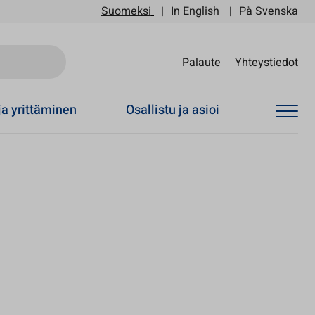
Suomeksi
In English
På Svenska
Sii
Palaute
Yhteystiedot
ja yrittäminen
Osallistu ja asioi