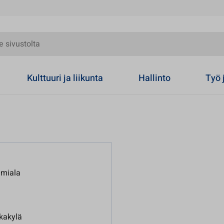
olta
Kulttuuri ja liikunta
Hallinto
Työ 
imiala
kakylä