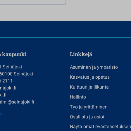
n kaupunki
Linkkejä
1 Seinäjoki
Asuminen ja ympäristö
 60100 Seinäjoki
Kasvatus ja opetus
6 2111
Kulttuuri ja liikunta
ajoki.fi
i.fi
Hallinto
imi@seinajoki.fi
Työ ja yrittäminen
je
Osallistu ja asioi
Näytä omat evästeasetuksen