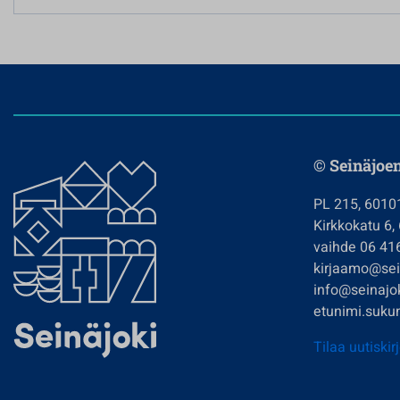
© Seinäjoe
PL 215, 6010
Kirkkokatu 6,
vaihde 06 41
kirjaamo@sein
info@seinajok
etunimi.sukun
Tilaa uutiskir