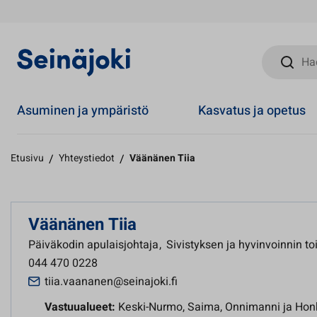
Hae sivust
Asuminen ja ympäristö
Kasvatus ja opetus
Etusivu
/
Yhteystiedot
/
Väänänen Tiia
Väänänen Tiia
Päiväkodin apulaisjohtaja
,
Sivistyksen ja hyvinvoinnin to
044 470 0228
tiia.vaananen@seinajoki.fi
Vastuualueet:
Keski-Nurmo, Saima, Onnimanni ja Hon