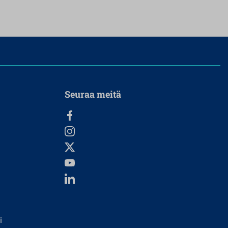
Seuraa meitä
i