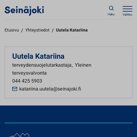
Haku
Valikko
Etusivu
/
Yhteystiedot
/
Uutela Katariina
Uutela Katariina
terveydensuojelutarkastaja
,
Yleinen
terveysvalvonta
044 425 5903
katariina.uutela@seinajoki.fi