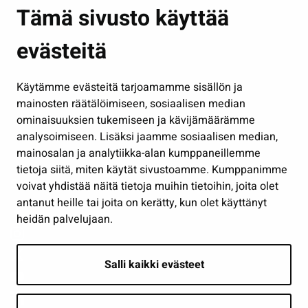
Asuminen ja ympäristö
Tämä sivusto käyttää
Kasvatus ja opetus
evästeitä
Kulttuuri ja liikunta
Hallinto
Käytämme evästeitä tarjoamamme sisällön ja
Työ ja yrittäminen
mainosten räätälöimiseen, sosiaalisen median
Osallistu ja asioi
ominaisuuksien tukemiseen ja kävijämäärämme
analysoimiseen. Lisäksi jaamme sosiaalisen median,
Näytä omat evästeasetukseni
mainosalan ja analytiikka-alan kumppaneillemme
tietoja siitä, miten käytät sivustoamme. Kumppanimme
Seuraa meitä
voivat yhdistää näitä tietoja muihin tietoihin, joita olet
antanut heille tai joita on kerätty, kun olet käyttänyt
heidän palvelujaan.
Salli kaikki evästeet