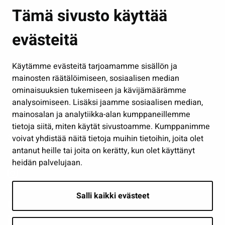
Asuminen ja ympäristö
Tämä sivusto käyttää
Kasvatus ja opetus
evästeitä
Kulttuuri ja liikunta
Hallinto
Käytämme evästeitä tarjoamamme sisällön ja
Työ ja yrittäminen
mainosten räätälöimiseen, sosiaalisen median
Osallistu ja asioi
ominaisuuksien tukemiseen ja kävijämäärämme
analysoimiseen. Lisäksi jaamme sosiaalisen median,
Näytä omat evästeasetukseni
mainosalan ja analytiikka-alan kumppaneillemme
tietoja siitä, miten käytät sivustoamme. Kumppanimme
Seuraa meitä
voivat yhdistää näitä tietoja muihin tietoihin, joita olet
antanut heille tai joita on kerätty, kun olet käyttänyt
heidän palvelujaan.
Salli kaikki evästeet