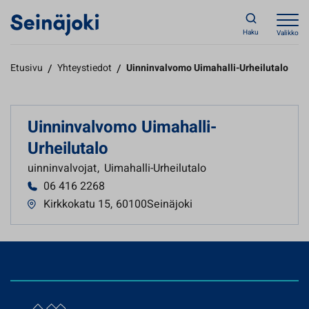
Haku
Valikko
Etusivu
/
Yhteystiedot
/
Uinninvalvomo Uimahalli-Urheilutalo
Uinninvalvomo Uimahalli-
Urheilutalo
uinninvalvojat
,
Uimahalli-Urheilutalo
06 416 2268
Kirkkokatu 15
,
60100Seinäjoki