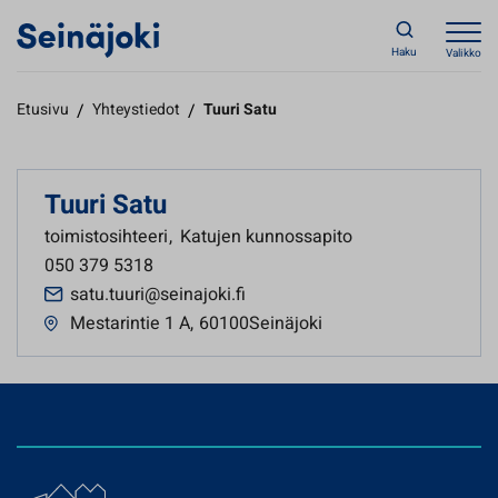
Haku
Valikko
Etusivu
/
Yhteystiedot
/
Tuuri Satu
Tuuri Satu
toimistosihteeri
,
Katujen kunnossapito
050 379 5318
satu.tuuri@seinajoki.fi
Mestarintie 1 A
,
60100Seinäjoki