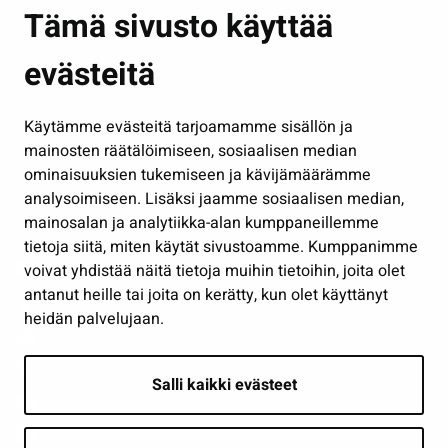
Asuminen ja ympäristö
Tämä sivusto käyttää
Kasvatus ja opetus
evästeitä
Kulttuuri ja liikunta
Hallinto
Käytämme evästeitä tarjoamamme sisällön ja
Työ ja yrittäminen
mainosten räätälöimiseen, sosiaalisen median
Osallistu ja asioi
ominaisuuksien tukemiseen ja kävijämäärämme
analysoimiseen. Lisäksi jaamme sosiaalisen median,
Näytä omat evästeasetukseni
mainosalan ja analytiikka-alan kumppaneillemme
tietoja siitä, miten käytät sivustoamme. Kumppanimme
Seuraa meitä
voivat yhdistää näitä tietoja muihin tietoihin, joita olet
antanut heille tai joita on kerätty, kun olet käyttänyt
heidän palvelujaan.
Salli kaikki evästeet