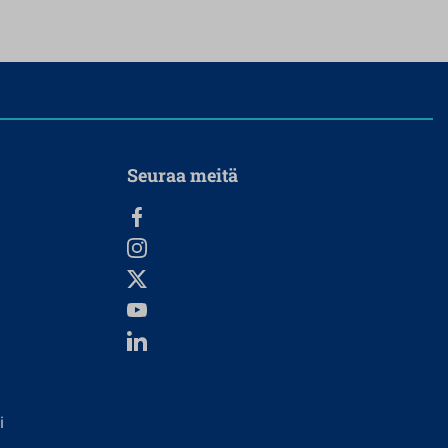
Seuraa meitä
i