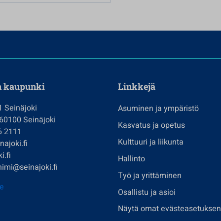
n kaupunki
Linkkejä
1 Seinäjoki
Asuminen ja ympäristö
 60100 Seinäjoki
Kasvatus ja opetus
6 2111
Kulttuuri ja liikunta
ajoki.fi
i.fi
Hallinto
imi@seinajoki.fi
Työ ja yrittäminen
je
Osallistu ja asioi
Näytä omat evästeasetuksen