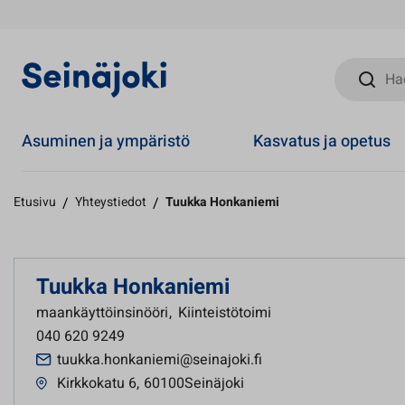
Hae sivust
Asuminen ja ympäristö
Kasvatus ja opetus
Etusivu
/
Yhteystiedot
/
Tuukka Honkaniemi
Tuukka Honkaniemi
maankäyttöinsinööri
,
Kiinteistötoimi
040 620 9249
tuukka.honkaniemi@seinajoki.fi
Kirkkokatu 6
,
60100Seinäjoki