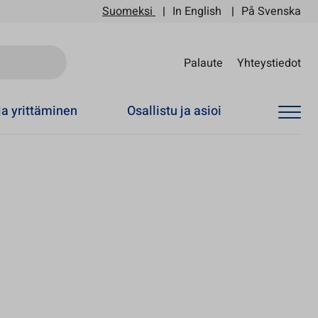
Suomeksi
In English
På Svenska
Sii
Palaute
Yhteystiedot
ja yrittäminen
Osallistu ja asioi