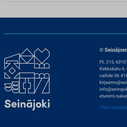
© Seinäjoe
PL 215, 6010
Kirkkokatu 6,
vaihde 06 41
kirjaamo@sein
info@seinajok
etunimi.sukun
Tilaa uutiskir