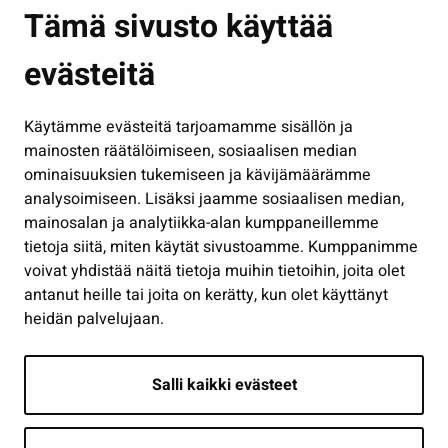
Asuminen ja ympäristö
Tämä sivusto käyttää
Kasvatus ja opetus
evästeitä
Kulttuuri ja liikunta
Hallinto
Käytämme evästeitä tarjoamamme sisällön ja
Työ ja yrittäminen
mainosten räätälöimiseen, sosiaalisen median
Osallistu ja asioi
ominaisuuksien tukemiseen ja kävijämäärämme
analysoimiseen. Lisäksi jaamme sosiaalisen median,
Näytä omat evästeasetukseni
mainosalan ja analytiikka-alan kumppaneillemme
tietoja siitä, miten käytät sivustoamme. Kumppanimme
Seuraa meitä
voivat yhdistää näitä tietoja muihin tietoihin, joita olet
antanut heille tai joita on kerätty, kun olet käyttänyt
heidän palvelujaan.
Salli kaikki evästeet