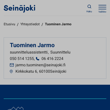
Haku
Valikko
Etusivu
/
Yhteystiedot
/
Tuominen Jarmo
Tuominen Jarmo
suunnitteluassistentti
,
Suunnittelu
050 514 1255
,
06 416 2224
jarmo.tuominen@seinajoki.fi
Kirkkokatu 6
,
60100Seinäjoki