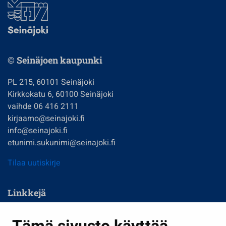
© Seinäjoen kaupunki
PL 215, 60101 Seinäjoki
Kirkkokatu 6, 60100 Seinäjoki
vaihde 06 416 2111
kirjaamo@seinajoki.fi
info@seinajoki.fi
etunimi.sukunimi@seinajoki.fi
Tilaa uutiskirje
Linkkejä
Asuminen ja ympäristö