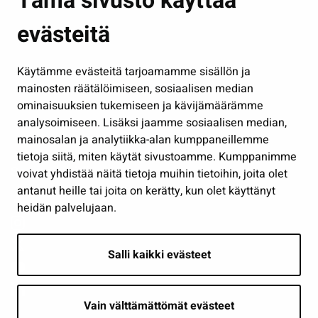
Tämä sivusto käyttää
Kasvatus ja opetus
evästeitä
Kulttuuri ja liikunta
Hallinto
Käytämme evästeitä tarjoamamme sisällön ja
Työ ja yrittäminen
mainosten räätälöimiseen, sosiaalisen median
Osallistu ja asioi
ominaisuuksien tukemiseen ja kävijämäärämme
analysoimiseen. Lisäksi jaamme sosiaalisen median,
Näytä omat evästeasetukseni
mainosalan ja analytiikka-alan kumppaneillemme
tietoja siitä, miten käytät sivustoamme. Kumppanimme
Seuraa meitä
voivat yhdistää näitä tietoja muihin tietoihin, joita olet
antanut heille tai joita on kerätty, kun olet käyttänyt
heidän palvelujaan.
Salli kaikki evästeet
Vain välttämättömät evästeet