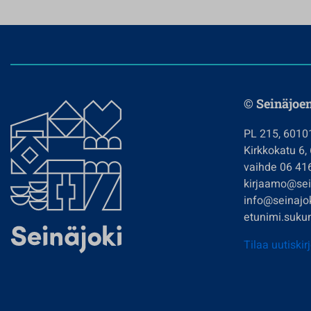
© Seinäjoe
PL 215, 6010
Kirkkokatu 6,
vaihde 06 41
kirjaamo@sein
info@seinajok
etunimi.sukun
Tilaa uutiskir