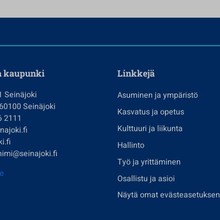
n kaupunki
Linkkejä
1 Seinäjoki
Asuminen ja ympäristö
 60100 Seinäjoki
Kasvatus ja opetus
6 2111
Kulttuuri ja liikunta
ajoki.fi
i.fi
Hallinto
imi@seinajoki.fi
Työ ja yrittäminen
je
Osallistu ja asioi
Näytä omat evästeasetuksen