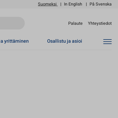
Suomeksi
In English
På Svenska
Sii
Palaute
Yhteystiedot
ja yrittäminen
Osallistu ja asioi