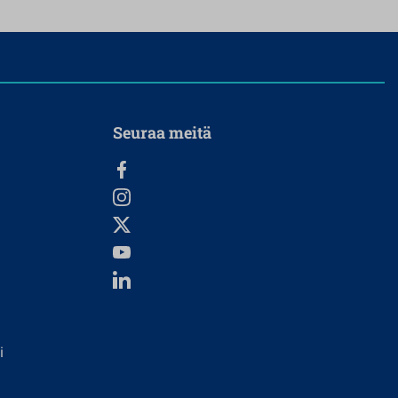
Seuraa meitä
i