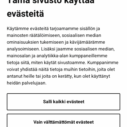
Tämä sivusto käyttää
Kasvatus ja opetus
evästeitä
Kulttuuri ja liikunta
Hallinto
Käytämme evästeitä tarjoamamme sisällön ja
Työ ja yrittäminen
mainosten räätälöimiseen, sosiaalisen median
Osallistu ja asioi
ominaisuuksien tukemiseen ja kävijämäärämme
analysoimiseen. Lisäksi jaamme sosiaalisen median,
Näytä omat evästeasetukseni
mainosalan ja analytiikka-alan kumppaneillemme
tietoja siitä, miten käytät sivustoamme. Kumppanimme
Seuraa meitä
voivat yhdistää näitä tietoja muihin tietoihin, joita olet
antanut heille tai joita on kerätty, kun olet käyttänyt
heidän palvelujaan.
Salli kaikki evästeet
Vain välttämättömät evästeet