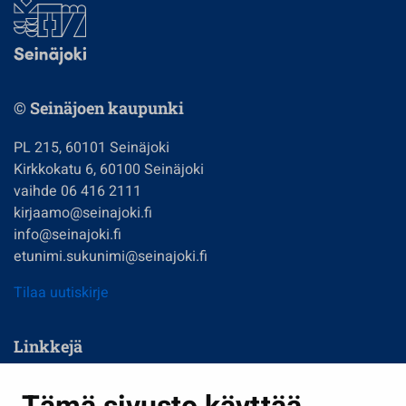
© Seinäjoen kaupunki
PL 215, 60101 Seinäjoki
Kirkkokatu 6, 60100 Seinäjoki
vaihde 06 416 2111
kirjaamo@seinajoki.fi
info@seinajoki.fi
etunimi.sukunimi@seinajoki.fi
Tilaa uutiskirje
Linkkejä
Asuminen ja ympäristö