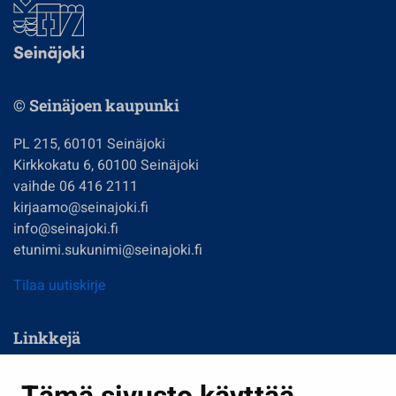
© Seinäjoen kaupunki
PL 215, 60101 Seinäjoki
Kirkkokatu 6, 60100 Seinäjoki
vaihde 06 416 2111
kirjaamo@seinajoki.fi
info@seinajoki.fi
etunimi.sukunimi@seinajoki.fi
Tilaa uutiskirje
Linkkejä
Asuminen ja ympäristö