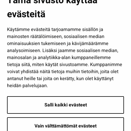
Tämä sivusto käyttää
Kasvatus ja opetus
evästeitä
Kulttuuri ja liikunta
Hallinto
Käytämme evästeitä tarjoamamme sisällön ja
Työ ja yrittäminen
mainosten räätälöimiseen, sosiaalisen median
Osallistu ja asioi
ominaisuuksien tukemiseen ja kävijämäärämme
analysoimiseen. Lisäksi jaamme sosiaalisen median,
Näytä omat evästeasetukseni
mainosalan ja analytiikka-alan kumppaneillemme
tietoja siitä, miten käytät sivustoamme. Kumppanimme
Seuraa meitä
voivat yhdistää näitä tietoja muihin tietoihin, joita olet
antanut heille tai joita on kerätty, kun olet käyttänyt
heidän palvelujaan.
Salli kaikki evästeet
Vain välttämättömät evästeet