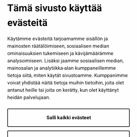
Asuminen ja ympäristö
Tämä sivusto käyttää
Kasvatus ja opetus
evästeitä
Kulttuuri ja liikunta
Hallinto
Käytämme evästeitä tarjoamamme sisällön ja
Työ ja yrittäminen
mainosten räätälöimiseen, sosiaalisen median
Osallistu ja asioi
ominaisuuksien tukemiseen ja kävijämäärämme
analysoimiseen. Lisäksi jaamme sosiaalisen median,
Näytä omat evästeasetukseni
mainosalan ja analytiikka-alan kumppaneillemme
tietoja siitä, miten käytät sivustoamme. Kumppanimme
Seuraa meitä
voivat yhdistää näitä tietoja muihin tietoihin, joita olet
antanut heille tai joita on kerätty, kun olet käyttänyt
heidän palvelujaan.
Salli kaikki evästeet