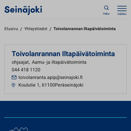
Haku
Valikko
Etusivu
/
Yhteystiedot
/
Toivolanrannan Iltapäivätoiminta
Toivolanrannan Iltapäivätoiminta
ohjaajat
,
Aamu- ja iltapäivätoiminta
044 418 1120
toivolanranta.apip@seinajoki.fi
Koulutie 1
,
61100Peräseinäjoki