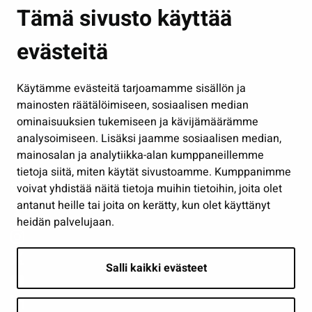
Asuminen ja ympäristö
Tämä sivusto käyttää
Kasvatus ja opetus
evästeitä
Kulttuuri ja liikunta
Hallinto
Käytämme evästeitä tarjoamamme sisällön ja
Työ ja yrittäminen
mainosten räätälöimiseen, sosiaalisen median
Osallistu ja asioi
ominaisuuksien tukemiseen ja kävijämäärämme
analysoimiseen. Lisäksi jaamme sosiaalisen median,
Näytä omat evästeasetukseni
mainosalan ja analytiikka-alan kumppaneillemme
tietoja siitä, miten käytät sivustoamme. Kumppanimme
Seuraa meitä
voivat yhdistää näitä tietoja muihin tietoihin, joita olet
antanut heille tai joita on kerätty, kun olet käyttänyt
heidän palvelujaan.
Salli kaikki evästeet