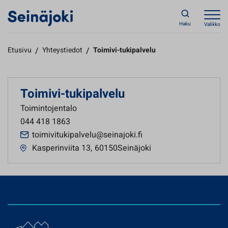
Haku
Valikko
Etusivu
/
Yhteystiedot
/
Toimivi-tukipalvelu
Toimivi-tukipalvelu
Toimintojentalo
044 418 1863
toimivitukipalvelu@seinajoki.fi
Kasperinviita 13
,
60150Seinäjoki