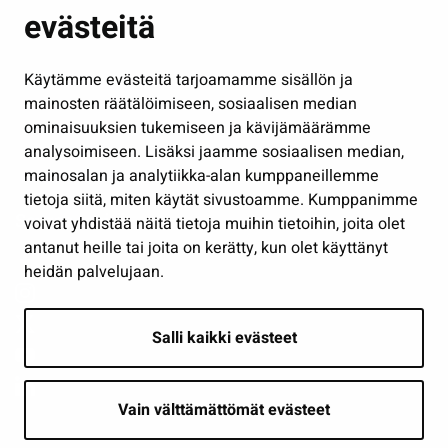
evästeitä
Kulttuuri ja liikunta
Hallinto
Käytämme evästeitä tarjoamamme sisällön ja
Työ ja yrittäminen
mainosten räätälöimiseen, sosiaalisen median
Osallistu ja asioi
ominaisuuksien tukemiseen ja kävijämäärämme
analysoimiseen. Lisäksi jaamme sosiaalisen median,
Näytä omat evästeasetukseni
mainosalan ja analytiikka-alan kumppaneillemme
tietoja siitä, miten käytät sivustoamme. Kumppanimme
Seuraa meitä
voivat yhdistää näitä tietoja muihin tietoihin, joita olet
antanut heille tai joita on kerätty, kun olet käyttänyt
heidän palvelujaan.
Salli kaikki evästeet
Vain välttämättömät evästeet