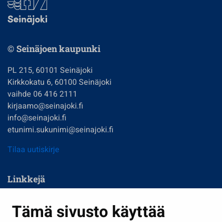
© Seinäjoen kaupunki
PL 215, 60101 Seinäjoki
Kirkkokatu 6, 60100 Seinäjoki
vaihde 06 416 2111
kirjaamo@seinajoki.fi
info@seinajoki.fi
etunimi.sukunimi@seinajoki.fi
Tilaa uutiskirje
Linkkejä
Asuminen ja ympäristö
Tämä sivusto käyttää
Kasvatus ja opetus