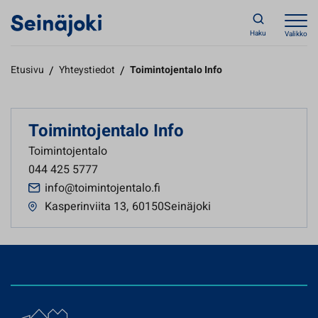
Haku
Valikko
Etusivu
/
Yhteystiedot
/
Toimintojentalo Info
Toimintojentalo Info
Toimintojentalo
044 425 5777
info@toimintojentalo.fi
Kasperinviita 13
,
60150Seinäjoki