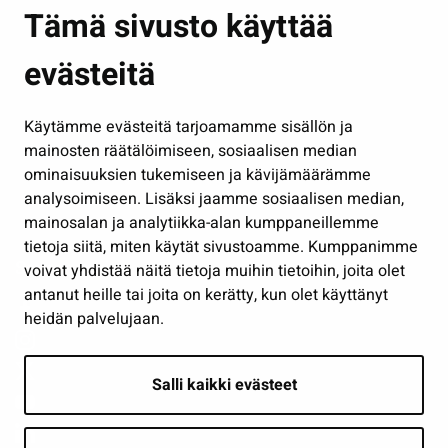
Asuminen ja ympäristö
Tämä sivusto käyttää
Kasvatus ja opetus
evästeitä
Kulttuuri ja liikunta
Hallinto
Käytämme evästeitä tarjoamamme sisällön ja
Työ ja yrittäminen
mainosten räätälöimiseen, sosiaalisen median
Osallistu ja asioi
ominaisuuksien tukemiseen ja kävijämäärämme
analysoimiseen. Lisäksi jaamme sosiaalisen median,
Näytä omat evästeasetukseni
mainosalan ja analytiikka-alan kumppaneillemme
tietoja siitä, miten käytät sivustoamme. Kumppanimme
Seuraa meitä
voivat yhdistää näitä tietoja muihin tietoihin, joita olet
antanut heille tai joita on kerätty, kun olet käyttänyt
heidän palvelujaan.
Salli kaikki evästeet