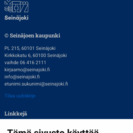
© Seinäjoen kaupunki
PL 215, 60101 Seinäjoki
Kirkkokatu 6, 60100 Seinäjoki
vaihde 06 416 2111
kirjaamo@seinajoki.fi
info@seinajoki.fi
etunimi.sukunimi@seinajoki.fi
Tilaa uutiskirje
Linkkejä
Asuminen ja ympäristö