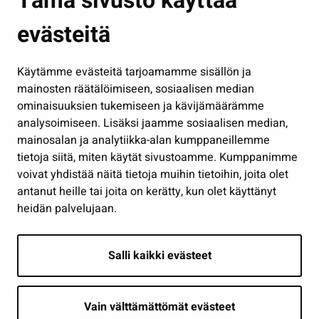
Tämä sivusto käyttää
Kasvatus ja opetus
evästeitä
Kulttuuri ja liikunta
Hallinto
Käytämme evästeitä tarjoamamme sisällön ja
Työ ja yrittäminen
mainosten räätälöimiseen, sosiaalisen median
Osallistu ja asioi
ominaisuuksien tukemiseen ja kävijämäärämme
analysoimiseen. Lisäksi jaamme sosiaalisen median,
Näytä omat evästeasetukseni
mainosalan ja analytiikka-alan kumppaneillemme
tietoja siitä, miten käytät sivustoamme. Kumppanimme
Seuraa meitä
voivat yhdistää näitä tietoja muihin tietoihin, joita olet
antanut heille tai joita on kerätty, kun olet käyttänyt
heidän palvelujaan.
Salli kaikki evästeet
Vain välttämättömät evästeet