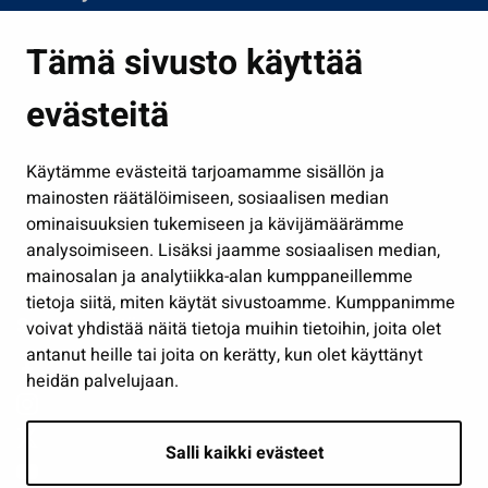
Asuminen ja ympäristö
Tämä sivusto käyttää
Kasvatus ja opetus
evästeitä
Kulttuuri ja liikunta
Hallinto
Käytämme evästeitä tarjoamamme sisällön ja
Työ ja yrittäminen
mainosten räätälöimiseen, sosiaalisen median
Osallistu ja asioi
ominaisuuksien tukemiseen ja kävijämäärämme
analysoimiseen. Lisäksi jaamme sosiaalisen median,
Näytä omat evästeasetukseni
mainosalan ja analytiikka-alan kumppaneillemme
tietoja siitä, miten käytät sivustoamme. Kumppanimme
Seuraa meitä
voivat yhdistää näitä tietoja muihin tietoihin, joita olet
antanut heille tai joita on kerätty, kun olet käyttänyt
heidän palvelujaan.
Salli kaikki evästeet