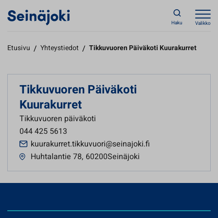
Haku
Valikko
Etusivu
/
Yhteystiedot
/
Tikkuvuoren Päiväkoti Kuurakurret
Tikkuvuoren Päiväkoti
Kuurakurret
Tikkuvuoren päiväkoti
044 425 5613
kuurakurret.tikkuvuori@seinajoki.fi
Huhtalantie 78
,
60200Seinäjoki