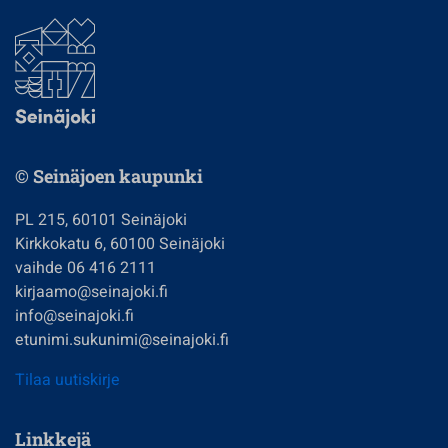
© Seinäjoen kaupunki
PL 215, 60101 Seinäjoki
Kirkkokatu 6, 60100 Seinäjoki
vaihde 06 416 2111
kirjaamo@seinajoki.fi
info@seinajoki.fi
etunimi.sukunimi@seinajoki.fi
Tilaa uutiskirje
Linkkejä