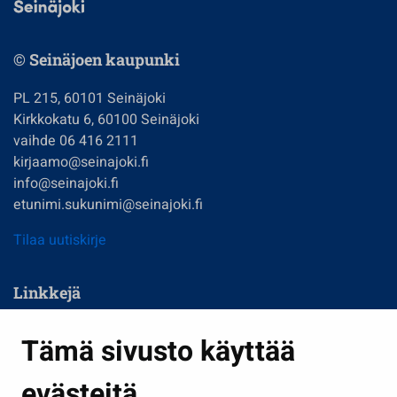
© Seinäjoen kaupunki
PL 215, 60101 Seinäjoki
Kirkkokatu 6, 60100 Seinäjoki
vaihde 06 416 2111
kirjaamo@seinajoki.fi
info@seinajoki.fi
etunimi.sukunimi@seinajoki.fi
Tilaa uutiskirje
Linkkejä
Asuminen ja ympäristö
Tämä sivusto käyttää
Kasvatus ja opetus
evästeitä
Kulttuuri ja liikunta