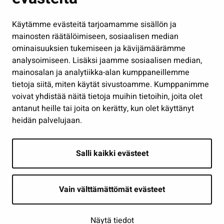
Hallinto
Käytämme evästeitä tarjoamamme sisällön ja
Työ ja yrittäminen
mainosten räätälöimiseen, sosiaalisen median
Osallistu ja asioi
ominaisuuksien tukemiseen ja kävijämäärämme
analysoimiseen. Lisäksi jaamme sosiaalisen median,
Näytä omat evästeasetukseni
mainosalan ja analytiikka-alan kumppaneillemme
tietoja siitä, miten käytät sivustoamme. Kumppanimme
Seuraa meitä
voivat yhdistää näitä tietoja muihin tietoihin, joita olet
antanut heille tai joita on kerätty, kun olet käyttänyt
heidän palvelujaan.
Salli kaikki evästeet
Vain välttämättömät evästeet
Näytä tiedot