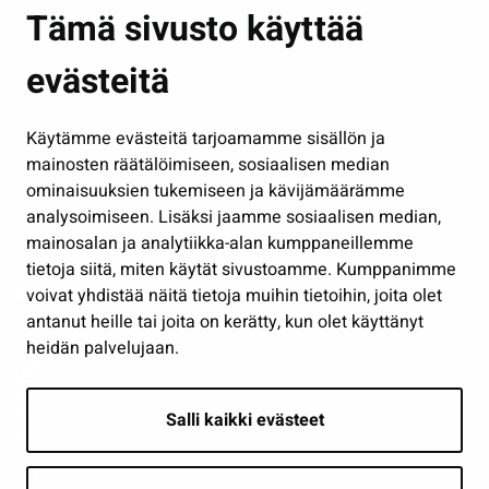
Asuminen ja ympäristö
Tämä sivusto käyttää
Kasvatus ja opetus
evästeitä
Kulttuuri ja liikunta
Hallinto
Käytämme evästeitä tarjoamamme sisällön ja
Työ ja yrittäminen
mainosten räätälöimiseen, sosiaalisen median
Osallistu ja asioi
ominaisuuksien tukemiseen ja kävijämäärämme
analysoimiseen. Lisäksi jaamme sosiaalisen median,
Näytä omat evästeasetukseni
mainosalan ja analytiikka-alan kumppaneillemme
tietoja siitä, miten käytät sivustoamme. Kumppanimme
Seuraa meitä
voivat yhdistää näitä tietoja muihin tietoihin, joita olet
antanut heille tai joita on kerätty, kun olet käyttänyt
heidän palvelujaan.
Salli kaikki evästeet