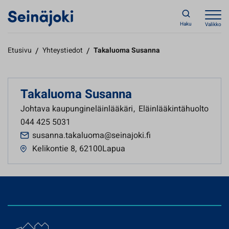
Haku
Valikko
Etusivu
/
Yhteystiedot
/
Takaluoma Susanna
Takaluoma Susanna
Johtava kaupungineläinlääkäri
,
Eläinlääkintähuolto
044 425 5031
susanna.takaluoma@seinajoki.fi
Kelikontie 8
,
62100Lapua