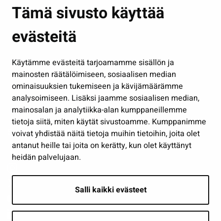
Asuminen ja ympäristö
Tämä sivusto käyttää
Kasvatus ja opetus
evästeitä
Kulttuuri ja liikunta
Hallinto
Käytämme evästeitä tarjoamamme sisällön ja
Työ ja yrittäminen
mainosten räätälöimiseen, sosiaalisen median
Osallistu ja asioi
ominaisuuksien tukemiseen ja kävijämäärämme
analysoimiseen. Lisäksi jaamme sosiaalisen median,
Näytä omat evästeasetukseni
mainosalan ja analytiikka-alan kumppaneillemme
tietoja siitä, miten käytät sivustoamme. Kumppanimme
Seuraa meitä
voivat yhdistää näitä tietoja muihin tietoihin, joita olet
antanut heille tai joita on kerätty, kun olet käyttänyt
heidän palvelujaan.
Salli kaikki evästeet