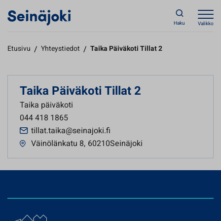
Haku
Valikko
Etusivu
/
Yhteystiedot
/
Taika Päiväkoti Tillat 2
Taika Päiväkoti Tillat 2
Taika päiväkoti
044 418 1865
tillat.taika@seinajoki.fi
Väinölänkatu 8
,
60210Seinäjoki