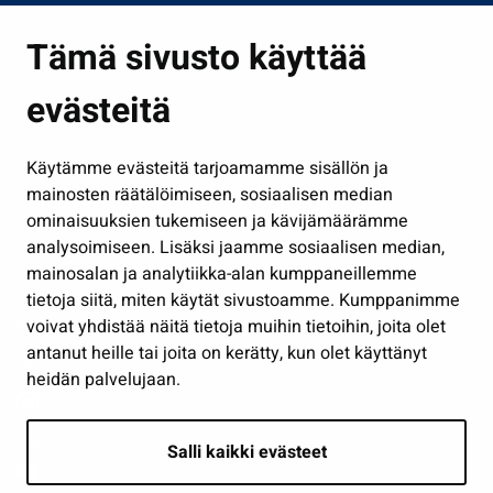
Asuminen ja ympäristö
Tämä sivusto käyttää
Kasvatus ja opetus
evästeitä
Kulttuuri ja liikunta
Hallinto
Käytämme evästeitä tarjoamamme sisällön ja
Työ ja yrittäminen
mainosten räätälöimiseen, sosiaalisen median
Osallistu ja asioi
ominaisuuksien tukemiseen ja kävijämäärämme
analysoimiseen. Lisäksi jaamme sosiaalisen median,
Näytä omat evästeasetukseni
mainosalan ja analytiikka-alan kumppaneillemme
tietoja siitä, miten käytät sivustoamme. Kumppanimme
Seuraa meitä
voivat yhdistää näitä tietoja muihin tietoihin, joita olet
antanut heille tai joita on kerätty, kun olet käyttänyt
heidän palvelujaan.
Salli kaikki evästeet