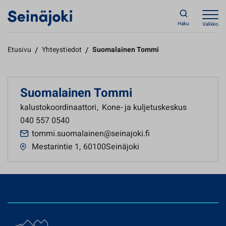
Haku
Valikko
Etusivu
/
Yhteystiedot
/
Suomalainen Tommi
Suomalainen Tommi
kalustokoordinaattori
,
Kone- ja kuljetuskeskus
040 557 0540
tommi.suomalainen@seinajoki.fi
Mestarintie 1
,
60100Seinäjoki