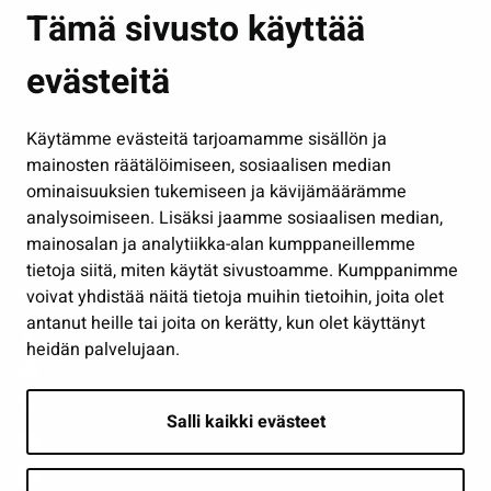
Asuminen ja ympäristö
Tämä sivusto käyttää
Kasvatus ja opetus
evästeitä
Kulttuuri ja liikunta
Hallinto
Käytämme evästeitä tarjoamamme sisällön ja
Työ ja yrittäminen
mainosten räätälöimiseen, sosiaalisen median
Osallistu ja asioi
ominaisuuksien tukemiseen ja kävijämäärämme
analysoimiseen. Lisäksi jaamme sosiaalisen median,
Näytä omat evästeasetukseni
mainosalan ja analytiikka-alan kumppaneillemme
tietoja siitä, miten käytät sivustoamme. Kumppanimme
Seuraa meitä
voivat yhdistää näitä tietoja muihin tietoihin, joita olet
antanut heille tai joita on kerätty, kun olet käyttänyt
heidän palvelujaan.
Salli kaikki evästeet