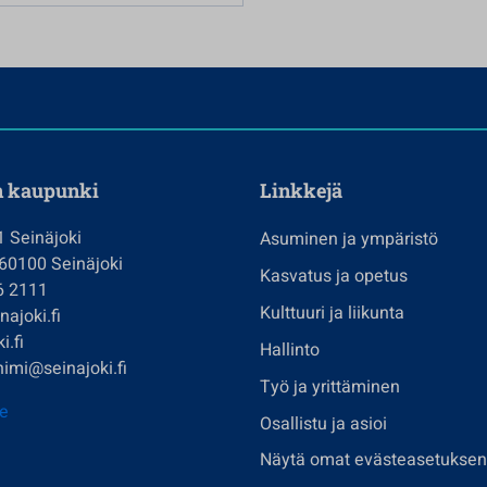
n kaupunki
Linkkejä
1 Seinäjoki
Asuminen ja ympäristö
 60100 Seinäjoki
Kasvatus ja opetus
6 2111
Kulttuuri ja liikunta
ajoki.fi
i.fi
Hallinto
imi@seinajoki.fi
Työ ja yrittäminen
je
Osallistu ja asioi
Näytä omat evästeasetuksen