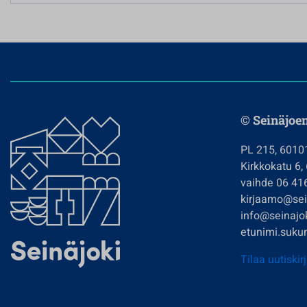
© Seinäjoe
PL 215, 6010
Kirkkokatu 6,
vaihde 06 41
kirjaamo@sein
info@seinajok
etunimi.sukun
Tilaa uutiskir