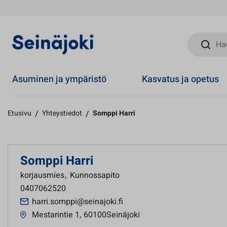
Hae sivust
Asuminen ja ympäristö
Kasvatus ja opetus
Etusivu
/
Yhteystiedot
/
Somppi Harri
Somppi Harri
korjausmies
,
Kunnossapito
0407062520
harri.somppi@seinajoki.fi
Mestarintie 1
,
60100Seinäjoki