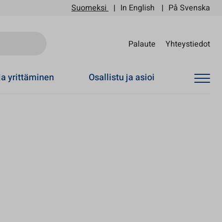
Suomeksi
In English
På Svenska
Sii
Palaute
Yhteystiedot
ja yrittäminen
Osallistu ja asioi