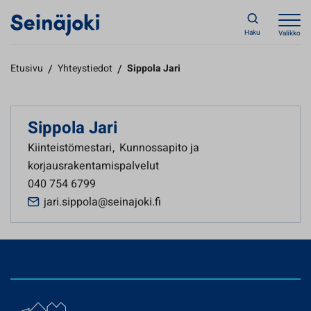
Haku
Valikko
Etusivu
/
Yhteystiedot
/
Sippola Jari
Sippola Jari
Kiinteistömestari
,
Kunnossapito ja
korjausrakentamispalvelut
040 754 6799
jari.sippola@seinajoki.fi