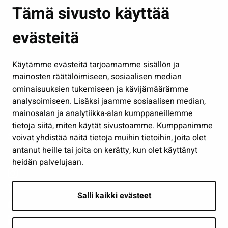
Asuminen ja ympäristö
Tämä sivusto käyttää
Kasvatus ja opetus
evästeitä
Kulttuuri ja liikunta
Hallinto
Käytämme evästeitä tarjoamamme sisällön ja
Työ ja yrittäminen
mainosten räätälöimiseen, sosiaalisen median
Osallistu ja asioi
ominaisuuksien tukemiseen ja kävijämäärämme
analysoimiseen. Lisäksi jaamme sosiaalisen median,
Näytä omat evästeasetukseni
mainosalan ja analytiikka-alan kumppaneillemme
tietoja siitä, miten käytät sivustoamme. Kumppanimme
Seuraa meitä
voivat yhdistää näitä tietoja muihin tietoihin, joita olet
antanut heille tai joita on kerätty, kun olet käyttänyt
heidän palvelujaan.
Salli kaikki evästeet