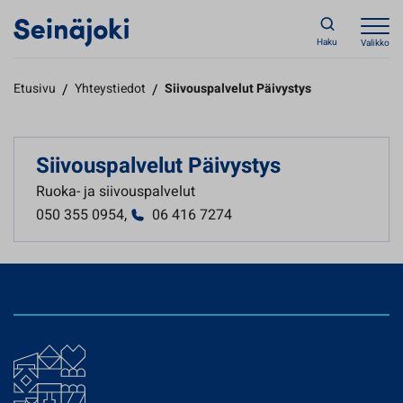
Haku
Valikko
Etusivu
/
Yhteystiedot
/
Siivouspalvelut Päivystys
Siivouspalvelut Päivystys
Ruoka- ja siivouspalvelut
050 355 0954
,
06 416 7274