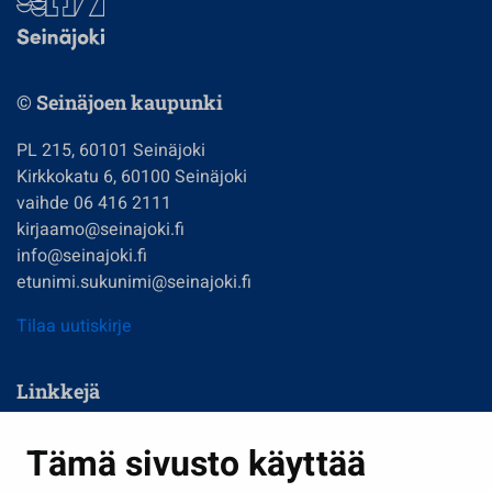
© Seinäjoen kaupunki
PL 215, 60101 Seinäjoki
Kirkkokatu 6, 60100 Seinäjoki
vaihde 06 416 2111
kirjaamo@seinajoki.fi
info@seinajoki.fi
etunimi.sukunimi@seinajoki.fi
Tilaa uutiskirje
Linkkejä
Asuminen ja ympäristö
Tämä sivusto käyttää
Kasvatus ja opetus