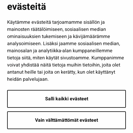
evästeitä
Kulttuuri ja liikunta
Hallinto
Käytämme evästeitä tarjoamamme sisällön ja
Työ ja yrittäminen
mainosten räätälöimiseen, sosiaalisen median
Osallistu ja asioi
ominaisuuksien tukemiseen ja kävijämäärämme
analysoimiseen. Lisäksi jaamme sosiaalisen median,
Näytä omat evästeasetukseni
mainosalan ja analytiikka-alan kumppaneillemme
tietoja siitä, miten käytät sivustoamme. Kumppanimme
Seuraa meitä
voivat yhdistää näitä tietoja muihin tietoihin, joita olet
antanut heille tai joita on kerätty, kun olet käyttänyt
heidän palvelujaan.
Salli kaikki evästeet
Vain välttämättömät evästeet