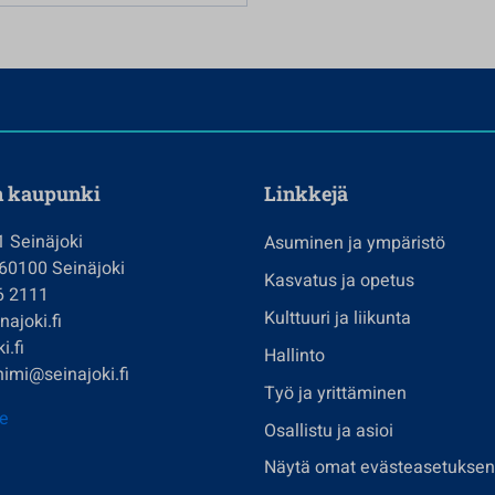
n kaupunki
Linkkejä
1 Seinäjoki
Asuminen ja ympäristö
 60100 Seinäjoki
Kasvatus ja opetus
6 2111
Kulttuuri ja liikunta
ajoki.fi
i.fi
Hallinto
imi@seinajoki.fi
Työ ja yrittäminen
je
Osallistu ja asioi
Näytä omat evästeasetuksen