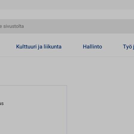
olta
Kulttuuri ja liikunta
Hallinto
Työ 
us