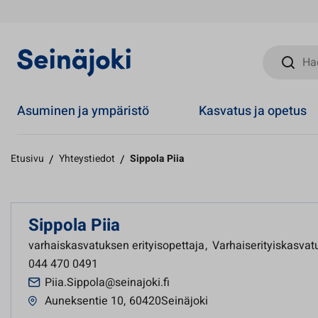
Hae sivust
Asuminen ja ympäristö
Kasvatus ja opetus
Etusivu
/
Yhteystiedot
/
Sippola Piia
Sippola Piia
varhaiskasvatuksen erityisopettaja
,
Varhaiserityiskasvat
044 470 0491
Piia.Sippola@seinajoki.fi
Auneksentie 10
,
60420Seinäjoki