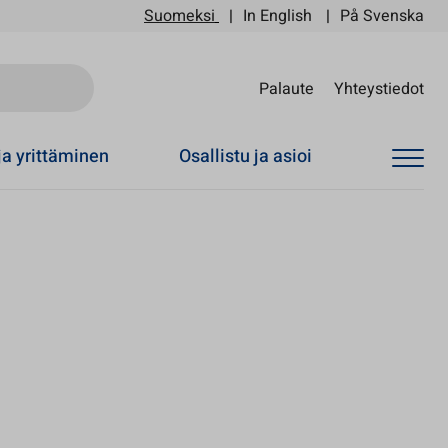
Suomeksi
In English
På Svenska
Sii
Palaute
Yhteystiedot
ja yrittäminen
Osallistu ja asioi