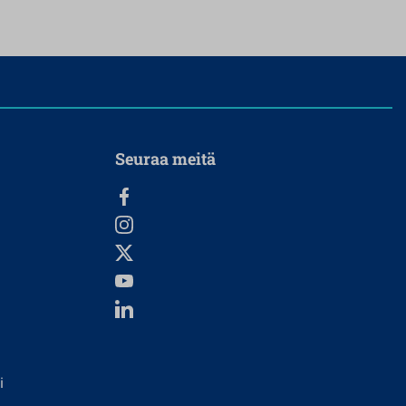
Seuraa meitä
i