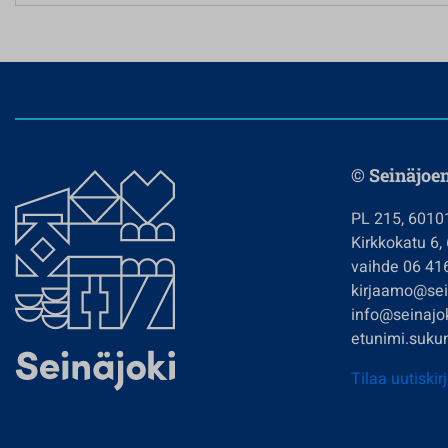
© Seinäjoe
PL 215, 6010
Kirkkokatu 6,
vaihde 06 41
kirjaamo@sein
info@seinajok
etunimi.sukun
Tilaa uutiskir