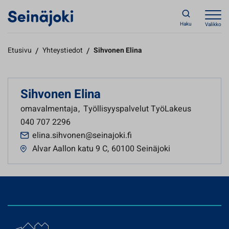
Haku
Valikko
Etusivu
/
Yhteystiedot
/
Sihvonen Elina
Sihvonen Elina
omavalmentaja
,
Työllisyyspalvelut TyöLakeus
040 707 2296
elina.sihvonen@seinajoki.fi
Alvar Aallon katu 9 C
,
60100 Seinäjoki