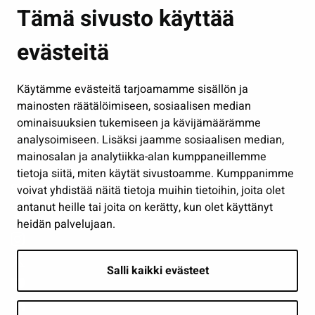
Asuminen ja ympäristö
Tämä sivusto käyttää
Kasvatus ja opetus
evästeitä
Kulttuuri ja liikunta
Hallinto
Käytämme evästeitä tarjoamamme sisällön ja
Työ ja yrittäminen
mainosten räätälöimiseen, sosiaalisen median
Osallistu ja asioi
ominaisuuksien tukemiseen ja kävijämäärämme
analysoimiseen. Lisäksi jaamme sosiaalisen median,
Näytä omat evästeasetukseni
mainosalan ja analytiikka-alan kumppaneillemme
tietoja siitä, miten käytät sivustoamme. Kumppanimme
Seuraa meitä
voivat yhdistää näitä tietoja muihin tietoihin, joita olet
antanut heille tai joita on kerätty, kun olet käyttänyt
heidän palvelujaan.
Salli kaikki evästeet