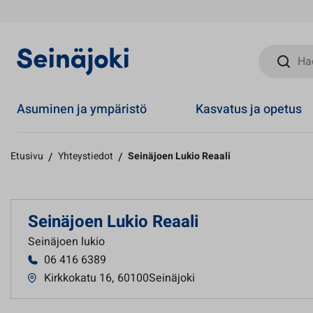
Hae sivust
Asuminen ja ympäristö
Kasvatus ja opetus
Etusivu
/
Yhteystiedot
/
Seinäjoen Lukio Reaali
Seinäjoen Lukio Reaali
Seinäjoen lukio
06 416 6389
Kirkkokatu 16
,
60100Seinäjoki