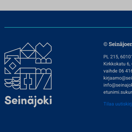
© Seinäjoe
PL 215, 6010
Kirkkokatu 6,
vaihde 06 41
kirjaamo@sein
info@seinajok
etunimi.sukun
Tilaa uutiskir