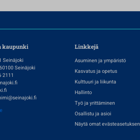
n kaupunki
Linkkejä
1 Seinäjoki
Asuminen ja ympäristö
 60100 Seinäjoki
Kasvatus ja opetus
6 2111
Kulttuuri ja liikunta
ajoki.fi
i.fi
Hallinto
imi@seinajoki.fi
Työ ja yrittäminen
je
Osallistu ja asioi
Näytä omat evästeasetuksen