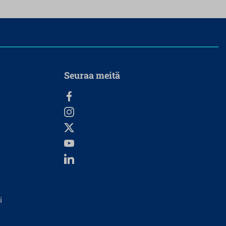
Seuraa meitä
i