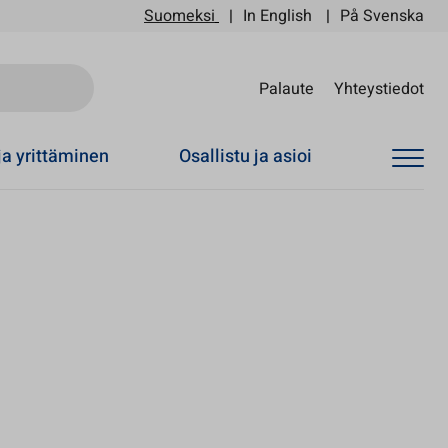
Suomeksi
In English
På Svenska
Sii
Palaute
Yhteystiedot
ja yrittäminen
Osallistu ja asioi