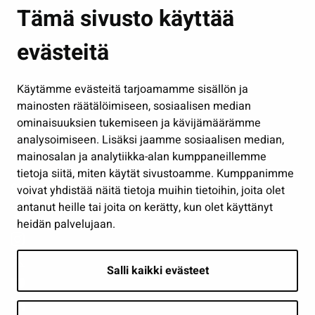
Asuminen ja ympäristö
Tämä sivusto käyttää
Kasvatus ja opetus
evästeitä
Kulttuuri ja liikunta
Hallinto
Käytämme evästeitä tarjoamamme sisällön ja
Työ ja yrittäminen
mainosten räätälöimiseen, sosiaalisen median
Osallistu ja asioi
ominaisuuksien tukemiseen ja kävijämäärämme
analysoimiseen. Lisäksi jaamme sosiaalisen median,
Näytä omat evästeasetukseni
mainosalan ja analytiikka-alan kumppaneillemme
tietoja siitä, miten käytät sivustoamme. Kumppanimme
Seuraa meitä
voivat yhdistää näitä tietoja muihin tietoihin, joita olet
antanut heille tai joita on kerätty, kun olet käyttänyt
heidän palvelujaan.
Salli kaikki evästeet