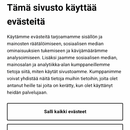
Asuminen ja ympäristö
Tämä sivusto käyttää
Kasvatus ja opetus
evästeitä
Kulttuuri ja liikunta
Hallinto
Käytämme evästeitä tarjoamamme sisällön ja
Työ ja yrittäminen
mainosten räätälöimiseen, sosiaalisen median
Osallistu ja asioi
ominaisuuksien tukemiseen ja kävijämäärämme
analysoimiseen. Lisäksi jaamme sosiaalisen median,
Näytä omat evästeasetukseni
mainosalan ja analytiikka-alan kumppaneillemme
tietoja siitä, miten käytät sivustoamme. Kumppanimme
Seuraa meitä
voivat yhdistää näitä tietoja muihin tietoihin, joita olet
antanut heille tai joita on kerätty, kun olet käyttänyt
heidän palvelujaan.
Salli kaikki evästeet