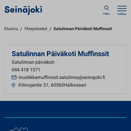
Haku
Valikko
Etusivu
/
Yhteystiedot
/
Satulinnan Päiväkoti Muffinssit
Satulinnan Päiväkoti Muffinssit
Satulinnan päiväkoti
044 418 1571
mustikkamuffinssit.satulinna@seinajoki.fi
Kitinojantie 51
,
60560Halkosaari