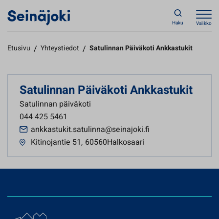
Haku
Valikko
Etusivu
/
Yhteystiedot
/
Satulinnan Päiväkoti Ankkastukit
Satulinnan Päiväkoti Ankkastukit
Satulinnan päiväkoti
044 425 5461
ankkastukit.satulinna@seinajoki.fi
Kitinojantie 51
,
60560Halkosaari