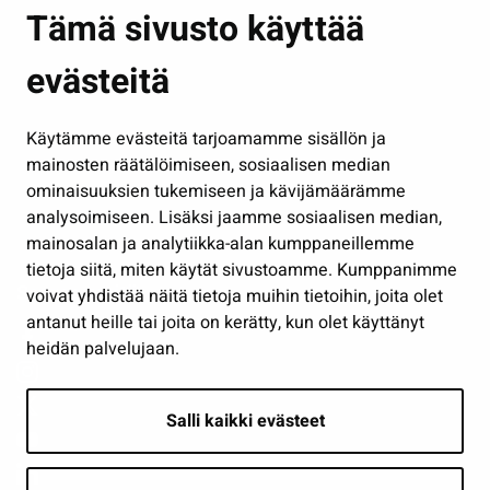
Asuminen ja ympäristö
Tämä sivusto käyttää
Kasvatus ja opetus
evästeitä
Kulttuuri ja liikunta
Hallinto
Käytämme evästeitä tarjoamamme sisällön ja
Työ ja yrittäminen
mainosten räätälöimiseen, sosiaalisen median
Osallistu ja asioi
ominaisuuksien tukemiseen ja kävijämäärämme
analysoimiseen. Lisäksi jaamme sosiaalisen median,
Näytä omat evästeasetukseni
mainosalan ja analytiikka-alan kumppaneillemme
tietoja siitä, miten käytät sivustoamme. Kumppanimme
Seuraa meitä
voivat yhdistää näitä tietoja muihin tietoihin, joita olet
antanut heille tai joita on kerätty, kun olet käyttänyt
heidän palvelujaan.
Salli kaikki evästeet