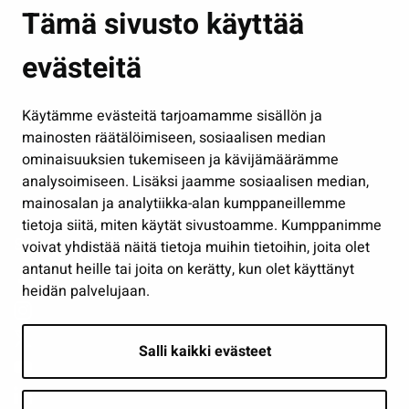
Asuminen ja ympäristö
Tämä sivusto käyttää
Kasvatus ja opetus
evästeitä
Kulttuuri ja liikunta
Hallinto
Käytämme evästeitä tarjoamamme sisällön ja
Työ ja yrittäminen
mainosten räätälöimiseen, sosiaalisen median
Osallistu ja asioi
ominaisuuksien tukemiseen ja kävijämäärämme
analysoimiseen. Lisäksi jaamme sosiaalisen median,
Näytä omat evästeasetukseni
mainosalan ja analytiikka-alan kumppaneillemme
tietoja siitä, miten käytät sivustoamme. Kumppanimme
Seuraa meitä
voivat yhdistää näitä tietoja muihin tietoihin, joita olet
antanut heille tai joita on kerätty, kun olet käyttänyt
heidän palvelujaan.
Salli kaikki evästeet