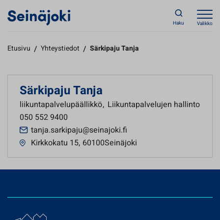
Haku
Valikko
Etusivu
/
Yhteystiedot
/
Särkipaju Tanja
Särkipaju Tanja
liikuntapalvelupäällikkö
,
Liikuntapalvelujen hallinto
050 552 9400
tanja.sarkipaju@seinajoki.fi
Kirkkokatu 15
,
60100Seinäjoki