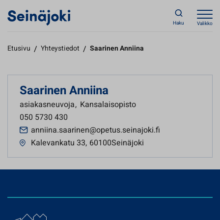
Haku
Valikko
Etusivu
/
Yhteystiedot
/
Saarinen Anniina
Saarinen Anniina
asiakasneuvoja
,
Kansalaisopisto
050 5730 430
anniina.saarinen@opetus.seinajoki.fi
Kalevankatu 33
,
60100Seinäjoki