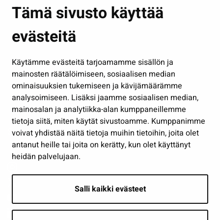
Asuminen ja ympäristö
Tämä sivusto käyttää
Kasvatus ja opetus
evästeitä
Kulttuuri ja liikunta
Hallinto
Käytämme evästeitä tarjoamamme sisällön ja
Työ ja yrittäminen
mainosten räätälöimiseen, sosiaalisen median
Osallistu ja asioi
ominaisuuksien tukemiseen ja kävijämäärämme
analysoimiseen. Lisäksi jaamme sosiaalisen median,
Näytä omat evästeasetukseni
mainosalan ja analytiikka-alan kumppaneillemme
tietoja siitä, miten käytät sivustoamme. Kumppanimme
Seuraa meitä
voivat yhdistää näitä tietoja muihin tietoihin, joita olet
antanut heille tai joita on kerätty, kun olet käyttänyt
heidän palvelujaan.
Salli kaikki evästeet