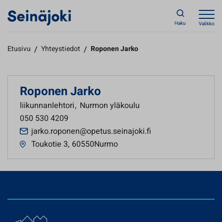
Haku
Valikko
Etusivu
/
Yhteystiedot
/
Roponen Jarko
Roponen Jarko
liikunnanlehtori
,
Nurmon yläkoulu
050 530 4209
jarko.roponen@opetus.seinajoki.fi
Toukotie 3
,
60550Nurmo