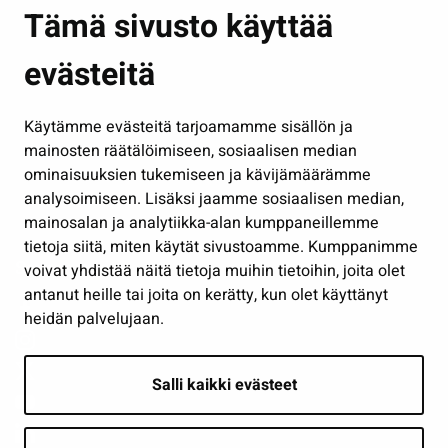
Asuminen ja ympäristö
Tämä sivusto käyttää
Kasvatus ja opetus
evästeitä
Kulttuuri ja liikunta
Hallinto
Käytämme evästeitä tarjoamamme sisällön ja
Työ ja yrittäminen
mainosten räätälöimiseen, sosiaalisen median
Osallistu ja asioi
ominaisuuksien tukemiseen ja kävijämäärämme
analysoimiseen. Lisäksi jaamme sosiaalisen median,
Näytä omat evästeasetukseni
mainosalan ja analytiikka-alan kumppaneillemme
tietoja siitä, miten käytät sivustoamme. Kumppanimme
Seuraa meitä
voivat yhdistää näitä tietoja muihin tietoihin, joita olet
antanut heille tai joita on kerätty, kun olet käyttänyt
heidän palvelujaan.
Salli kaikki evästeet