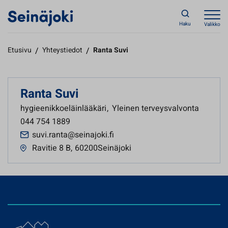
Haku
Valikko
Etusivu
/
Yhteystiedot
/
Ranta Suvi
Ranta Suvi
hygieenikkoeläinlääkäri
,
Yleinen terveysvalvonta
044 754 1889
suvi.ranta@seinajoki.fi
Ravitie 8 B
,
60200Seinäjoki