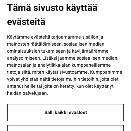
Asuminen ja ympäristö
Tämä sivusto käyttää
Kasvatus ja opetus
evästeitä
Kulttuuri ja liikunta
Hallinto
Käytämme evästeitä tarjoamamme sisällön ja
Työ ja yrittäminen
mainosten räätälöimiseen, sosiaalisen median
Osallistu ja asioi
ominaisuuksien tukemiseen ja kävijämäärämme
analysoimiseen. Lisäksi jaamme sosiaalisen median,
Näytä omat evästeasetukseni
mainosalan ja analytiikka-alan kumppaneillemme
tietoja siitä, miten käytät sivustoamme. Kumppanimme
Seuraa meitä
voivat yhdistää näitä tietoja muihin tietoihin, joita olet
antanut heille tai joita on kerätty, kun olet käyttänyt
heidän palvelujaan.
Salli kaikki evästeet