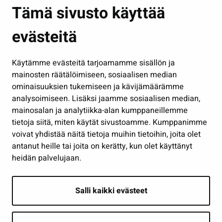
Asuminen ja ympäristö
Tämä sivusto käyttää
Kasvatus ja opetus
evästeitä
Kulttuuri ja liikunta
Hallinto
Käytämme evästeitä tarjoamamme sisällön ja
Työ ja yrittäminen
mainosten räätälöimiseen, sosiaalisen median
Osallistu ja asioi
ominaisuuksien tukemiseen ja kävijämäärämme
analysoimiseen. Lisäksi jaamme sosiaalisen median,
Näytä omat evästeasetukseni
mainosalan ja analytiikka-alan kumppaneillemme
tietoja siitä, miten käytät sivustoamme. Kumppanimme
Seuraa meitä
voivat yhdistää näitä tietoja muihin tietoihin, joita olet
antanut heille tai joita on kerätty, kun olet käyttänyt
heidän palvelujaan.
Salli kaikki evästeet