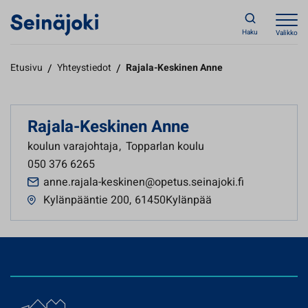
Haku
Valikko
Etusivu
/
Yhteystiedot
/
Rajala-Keskinen Anne
Rajala-Keskinen Anne
koulun varajohtaja
,
Topparlan koulu
050 376 6265
anne.rajala-keskinen@opetus.seinajoki.fi
Kylänpääntie 200
,
61450Kylänpää