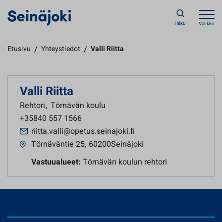
Haku
Valikko
Etusivu
/
Yhteystiedot
/
Valli Riitta
Valli Riitta
Rehtori
,
Törnävän koulu
+35840 557 1566
riitta.valli@opetus.seinajoki.fi
Törnäväntie 25
,
60200Seinäjoki
Vastuualueet:
Törnävän koulun rehtori