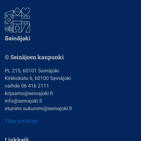
© Seinäjoen kaupunki
PL 215, 60101 Seinäjoki
Kirkkokatu 6, 60100 Seinäjoki
vaihde 06 416 2111
kirjaamo@seinajoki.fi
info@seinajoki.fi
etunimi.sukunimi@seinajoki.fi
Tilaa uutiskirje
Linkkejä