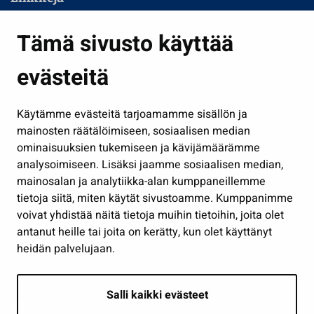
Asuminen ja ympäristö
Tämä sivusto käyttää
Kasvatus ja opetus
evästeitä
Kulttuuri ja liikunta
Hallinto
Käytämme evästeitä tarjoamamme sisällön ja
Työ ja yrittäminen
mainosten räätälöimiseen, sosiaalisen median
Osallistu ja asioi
ominaisuuksien tukemiseen ja kävijämäärämme
analysoimiseen. Lisäksi jaamme sosiaalisen median,
Näytä omat evästeasetukseni
mainosalan ja analytiikka-alan kumppaneillemme
tietoja siitä, miten käytät sivustoamme. Kumppanimme
Seuraa meitä
voivat yhdistää näitä tietoja muihin tietoihin, joita olet
antanut heille tai joita on kerätty, kun olet käyttänyt
heidän palvelujaan.
Salli kaikki evästeet